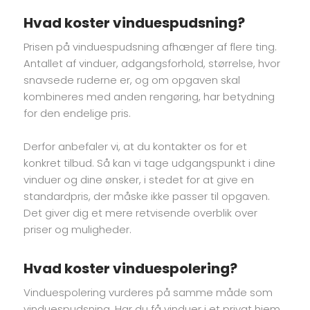
Hvad koster vinduespudsning?
Prisen på vinduespudsning afhænger af flere ting.
Antallet af vinduer, adgangsforhold, størrelse, hvor
snavsede ruderne er, og om opgaven skal
kombineres med anden rengøring, har betydning
for den endelige pris.
Derfor anbefaler vi, at du kontakter os for et
konkret tilbud. Så kan vi tage udgangspunkt i dine
vinduer og dine ønsker, i stedet for at give en
standardpris, der måske ikke passer til opgaven.
Det giver dig et mere retvisende overblik over
priser og muligheder.
Hvad koster vinduespolering?
Vinduespolering vurderes på samme måde som
vinduespudsning. Har du få vinduer i et privat hjem,