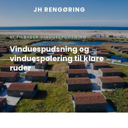
JH RENGØRING​
​VI TILBYDER VINDUESPUDSNING
Vinduespudsning og
vinduespolering til klare
ruder